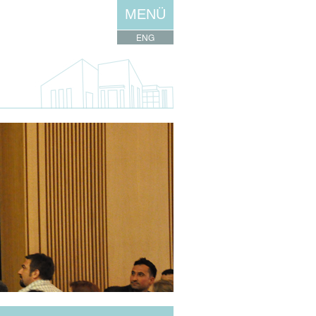
MENÜ
ENG